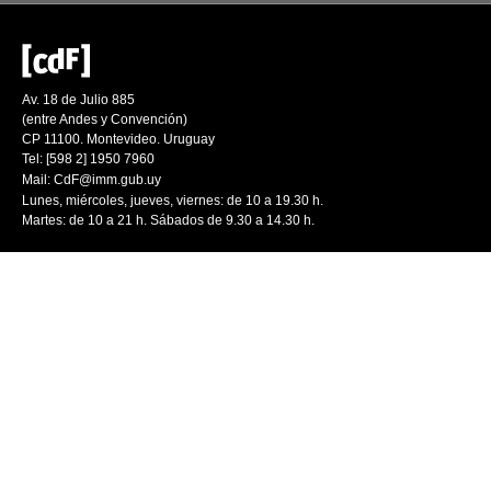
Av. 18 de Julio 885
(entre Andes y Convención)
CP 11100. Montevideo. Uruguay
Tel: [598 2] 1950 7960
Mail:
CdF@imm.gub.uy
Lunes, miércoles, jueves, viernes: de 10 a 19.30 h.
Martes: de 10 a 21 h. Sábados de 9.30 a 14.30 h.