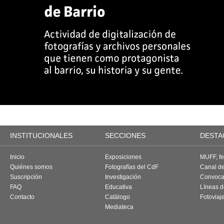
INSTITUCIONALES
SECCIONES
DESTA
Inicio
Exposiciones
MUFF, fes
Quiénes somos
Fotografías del CdF
Canal d
Suscripción
Investigación
Convoca
FAQ
Educativa
Líneas d
Contacto
Catálogo
Fotoviaj
Mediateca