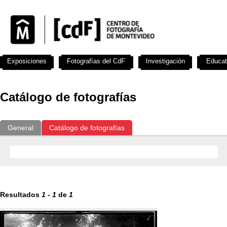
Exposiciones
Fotografías del CdF
Investigación
Educat
Catálogo de fotografías
General
Catálogo de fotografías
Resultados
1
-
1
de
1