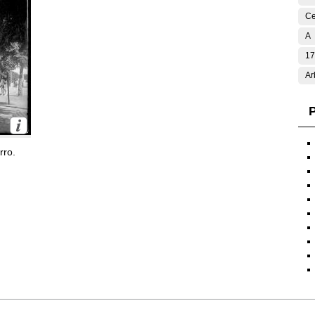
Ce
A
17
Ar
P
rro.