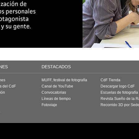
NES
DESTACADOS
nes
MUFF, festival de fotografía
CdF Tienda
as del CdF
Canal de YouTube
Descargar logo CdF
ión
Convocatorias
Escuelas de fotografía
Líneas de tiempo
Revista Sueño de la 
Fotoviaje
Recorrido 3D por Sed
a