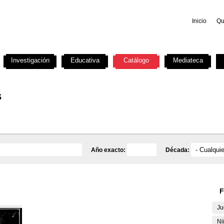
Inicio
Qu
Investigación
Educativa
Catálogo
Mediateca
s
Año exacto:
Década:
F
Ju
Ni