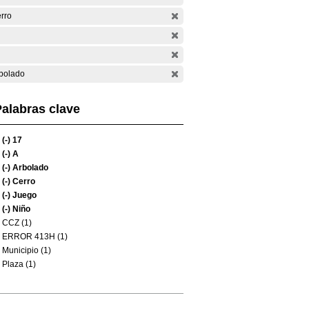
rro
bolado
alabras clave
(-)
17
(-)
A
(-)
Arbolado
(-)
Cerro
(-)
Juego
(-)
Niño
CCZ (1)
ERROR 413H (1)
Municipio (1)
Plaza (1)