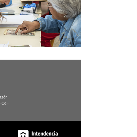
Razón
e CdF