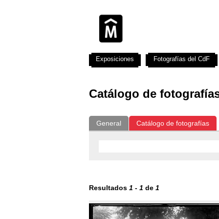
Exposiciones
Fotografías del CdF
Catálogo de fotografía
General
Catálogo de fotografías
Resultados
1
-
1
de
1