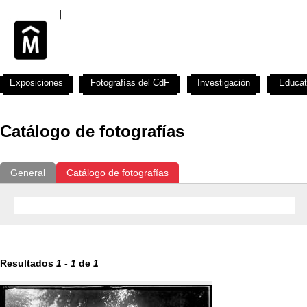
Exposiciones
Fotografías del CdF
Investigación
Educat
Catálogo de fotografías
General
Catálogo de fotografías
Resultados
1
-
1
de
1