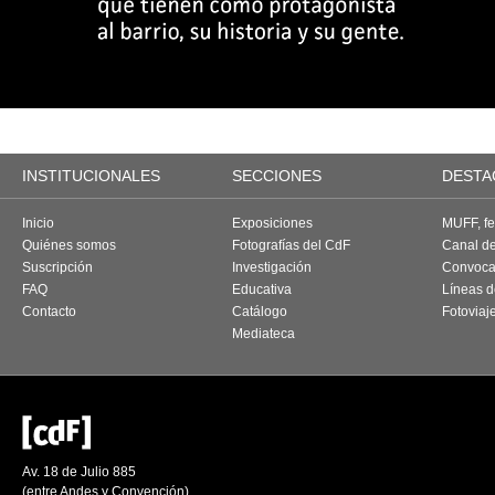
INSTITUCIONALES
SECCIONES
DESTA
Inicio
Exposiciones
MUFF, fes
Quiénes somos
Fotografías del CdF
Canal d
Suscripción
Investigación
Convoca
FAQ
Educativa
Líneas d
Contacto
Catálogo
Fotoviaj
Mediateca
Av. 18 de Julio 885
(entre Andes y Convención)