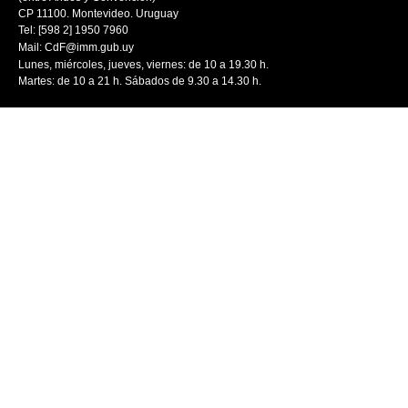
CP 11100. Montevideo. Uruguay
Tel: [598 2] 1950 7960
Mail:
CdF@imm.gub.uy
Lunes, miércoles, jueves, viernes: de 10 a 19.30 h.
Martes: de 10 a 21 h. Sábados de 9.30 a 14.30 h.