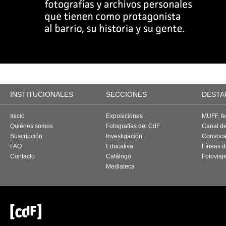
INSTITUCIONALES
SECCIONES
DESTA
Inicio
Exposiciones
MUFF, fes
Quiénes somos
Fotografías del CdF
Canal d
Suscripción
Investigación
Convoca
FAQ
Educativa
Líneas d
Contacto
Catálogo
Fotoviaj
Mediateca