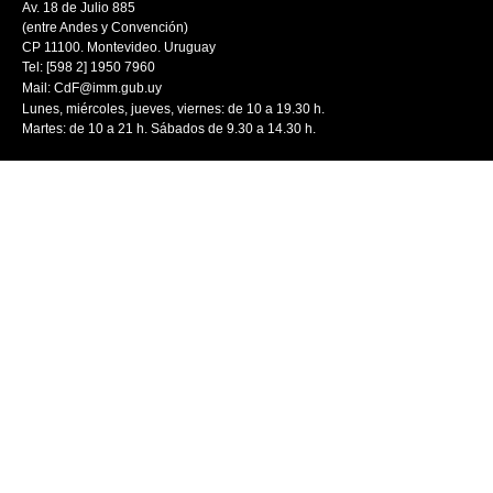
Av. 18 de Julio 885
(entre Andes y Convención)
CP 11100. Montevideo. Uruguay
Tel: [598 2] 1950 7960
Mail:
CdF@imm.gub.uy
Lunes, miércoles, jueves, viernes: de 10 a 19.30 h.
Martes: de 10 a 21 h. Sábados de 9.30 a 14.30 h.