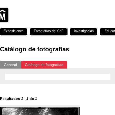
Exposiciones
Fotografías del CdF
Investigación
Educat
Catálogo de fotografías
General
Catálogo de fotografías
Resultados
1
-
1
de
1