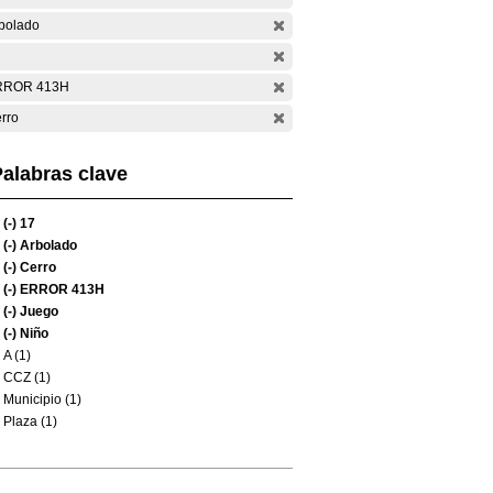
bolado
RROR 413H
rro
alabras clave
(-)
17
(-)
Arbolado
(-)
Cerro
(-)
ERROR 413H
(-)
Juego
(-)
Niño
A (1)
CCZ (1)
Municipio (1)
Plaza (1)