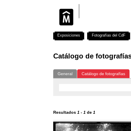
Exposiciones
Fotografías del CdF
Catálogo de fotografía
General
Catálogo de fotografías
Resultados
1
-
1
de
1