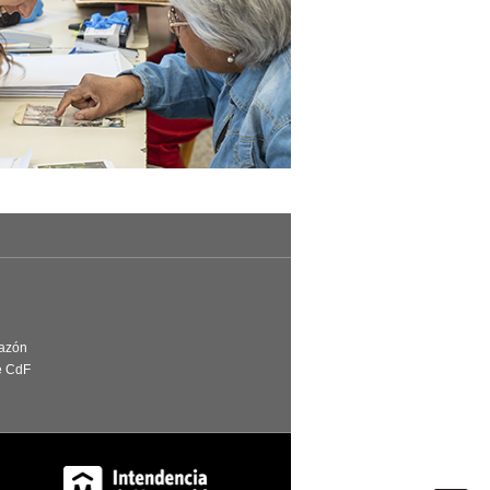
Razón
e CdF