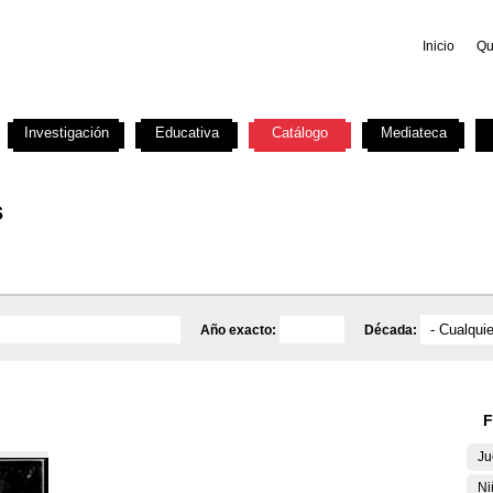
Inicio
Qu
Investigación
Educativa
Catálogo
Mediateca
s
Año exacto:
Década:
F
Ju
Ni