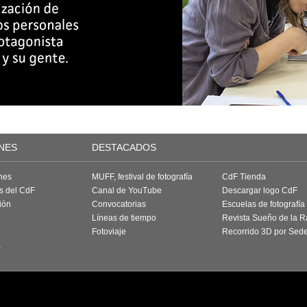
NES
DESTACADOS
nes
MUFF, festival de fotografía
CdF Tienda
as del CdF
Canal de YouTube
Descargar logo CdF
ión
Convocatorias
Escuelas de fotografía
Líneas de tiempo
Revista Sueño de la 
Fotoviaje
Recorrido 3D por Sed
a