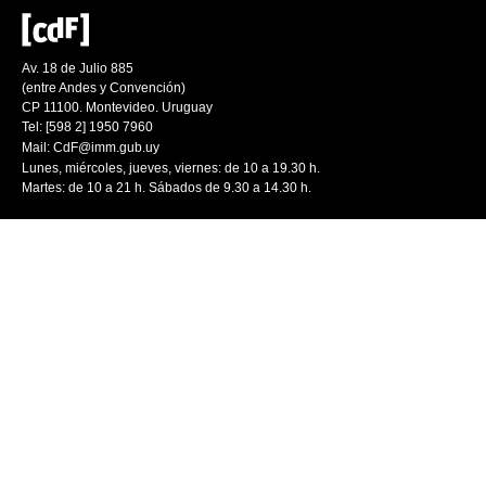
Av. 18 de Julio 885
(entre Andes y Convención)
CP 11100. Montevideo. Uruguay
Tel: [598 2] 1950 7960
Mail:
CdF@imm.gub.uy
Lunes, miércoles, jueves, viernes: de 10 a 19.30 h.
Martes: de 10 a 21 h. Sábados de 9.30 a 14.30 h.