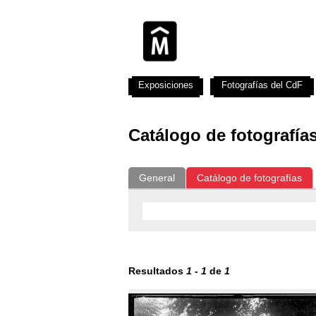
Exposiciones
Fotografías del CdF
Catálogo de fotografía
General
Catálogo de fotografías
Resultados
1
-
1
de
1