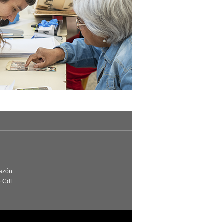
Razón
e CdF