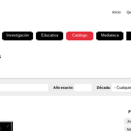
Inicio
Qu
Investigación
Educativa
Catálogo
Mediateca
s
Año exacto:
Década:
F
Ju
Ni