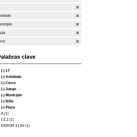
bolado
nicipio
aza
rro
alabras clave
(-)
17
(-)
Arbolado
(-)
Cerro
(-)
Juego
(-)
Municipio
(-)
Niño
(-)
Plaza
A (1)
CCZ (1)
ERROR 413H (1)