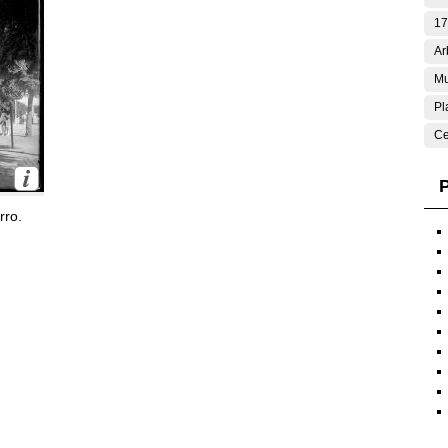
17
Ar
Mu
Pl
Ce
P
rro.