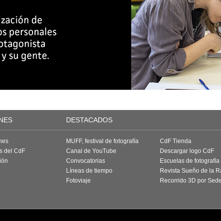
NES
DESTACADOS
nes
MUFF, festival de fotografía
CdF Tienda
as del CdF
Canal de YouTube
Descargar logo CdF
ión
Convocatorias
Escuelas de fotografía
Líneas de tiempo
Revista Sueño de la 
Fotoviaje
Recorrido 3D por Sed
a