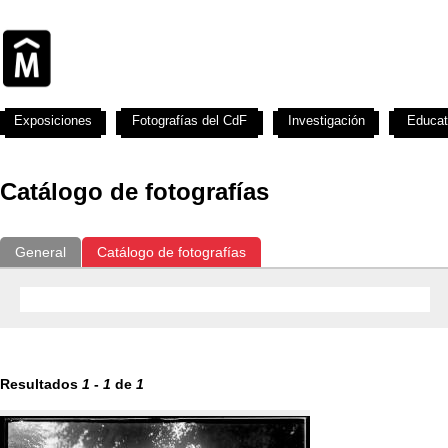
Exposiciones
Fotografías del CdF
Investigación
Educat
Catálogo de fotografías
General
Catálogo de fotografías
Resultados
1
-
1
de
1