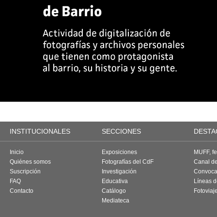
INSTITUCIONALES
SECCIONES
DESTA
Inicio
Exposiciones
MUFF, fes
Quiénes somos
Fotografías del CdF
Canal d
Suscripción
Investigación
Convoca
FAQ
Educativa
Líneas d
Contacto
Catálogo
Fotoviaj
Mediateca