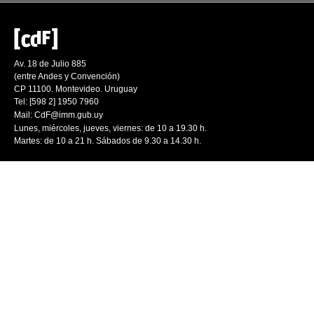
Av. 18 de Julio 885
(entre Andes y Convención)
CP 11100. Montevideo. Uruguay
Tel: [598 2] 1950 7960
Mail:
CdF@imm.gub.uy
Lunes, miércoles, jueves, viernes: de 10 a 19.30 h.
Martes: de 10 a 21 h. Sábados de 9.30 a 14.30 h.