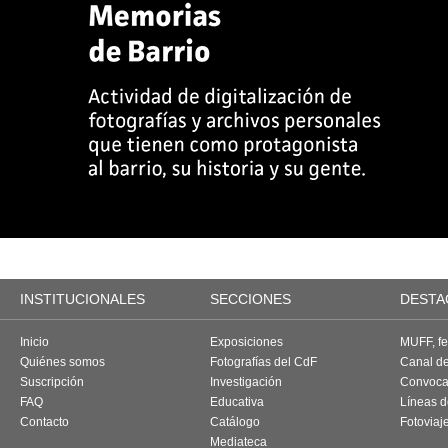
INSTITUCIONALES
SECCIONES
DESTA
Inicio
Exposiciones
MUFF, fes
Quiénes somos
Fotografías del CdF
Canal d
Suscripción
Investigación
Convoca
FAQ
Educativa
Líneas d
Contacto
Catálogo
Fotoviaj
Mediateca