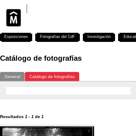
Exposiciones
Fotografías del CdF
Investigación
Educat
Catálogo de fotografías
General
Catálogo de fotografías
Resultados
1
-
1
de
1