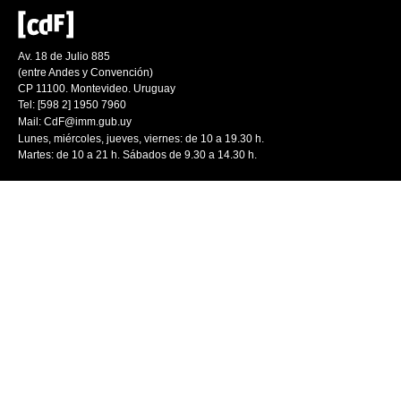
Av. 18 de Julio 885
(entre Andes y Convención)
CP 11100. Montevideo. Uruguay
Tel: [598 2] 1950 7960
Mail:
CdF@imm.gub.uy
Lunes, miércoles, jueves, viernes: de 10 a 19.30 h.
Martes: de 10 a 21 h. Sábados de 9.30 a 14.30 h.