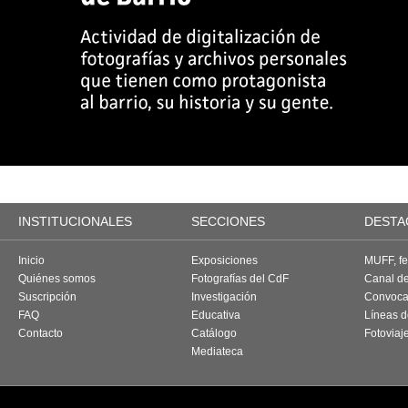
INSTITUCIONALES
SECCIONES
DESTA
Inicio
Exposiciones
MUFF, fes
Quiénes somos
Fotografías del CdF
Canal d
Suscripción
Investigación
Convoca
FAQ
Educativa
Líneas d
Contacto
Catálogo
Fotoviaj
Mediateca