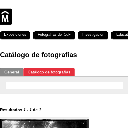
Exposiciones
Fotografías del CdF
Investigación
Educat
Catálogo de fotografías
General
Catálogo de fotografías
Resultados
1
-
1
de
1