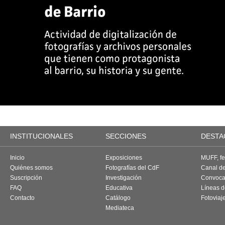
INSTITUCIONALES
SECCIONES
DESTA
Inicio
Exposiciones
MUFF, fes
Quiénes somos
Fotografías del CdF
Canal d
Suscripción
Investigación
Convoca
FAQ
Educativa
Líneas d
Contacto
Catálogo
Fotoviaj
Mediateca