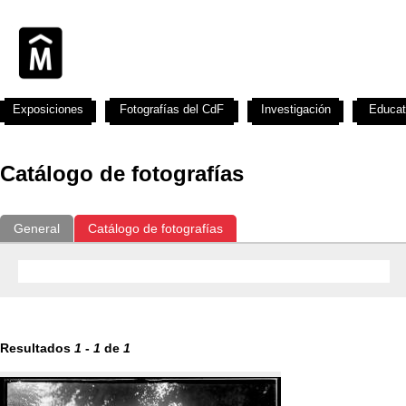
Exposiciones
Fotografías del CdF
Investigación
Educat
Catálogo de fotografías
General
Catálogo de fotografías
Resultados
1
-
1
de
1