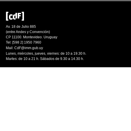
Av. 18 de Julio 885
(entre Andes y Convención)
CP 11100. Montevideo. Uruguay
Tel: [598 2] 1950 7960
Mail:
CdF@imm.gub.uy
Lunes, miércoles, jueves, viernes: de 10 a 19.30 h.
Martes: de 10 a 21 h. Sábados de 9.30 a 14.30 h.