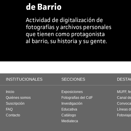
INSTITUCIONALES
SECCIONES
DESTA
Inicio
Exposiciones
MUFF, fes
Quiénes somos
Fotografías del CdF
Canal d
Suscripción
Investigación
Convoca
FAQ
Educativa
Líneas d
Contacto
Catálogo
Fotoviaj
Mediateca