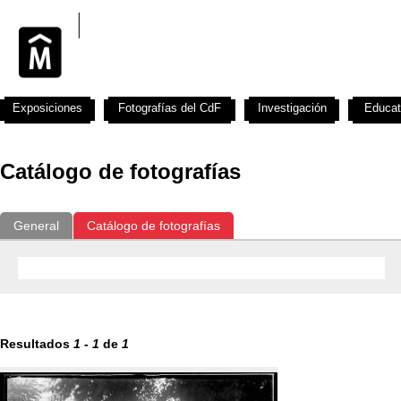
Exposiciones
Fotografías del CdF
Investigación
Educat
Catálogo de fotografías
General
Catálogo de fotografías
Resultados
1
-
1
de
1