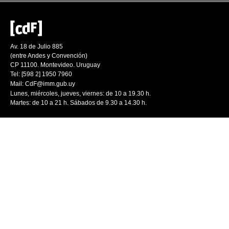
Av. 18 de Julio 885
(entre Andes y Convención)
CP 11100. Montevideo. Uruguay
Tel: [598 2] 1950 7960
Mail:
CdF@imm.gub.uy
Lunes, miércoles, jueves, viernes: de 10 a 19.30 h.
Martes: de 10 a 21 h. Sábados de 9.30 a 14.30 h.