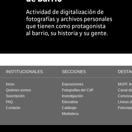
INSTITUCIONALES
SECCIONES
DESTA
Inicio
Exposiciones
MUFF, fes
Quiénes somos
Fotografías del CdF
Canal d
Suscripción
Investigación
Convoca
FAQ
Educativa
Líneas d
Contacto
Catálogo
Fotoviaj
Mediateca