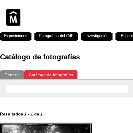
Exposiciones
Fotografías del CdF
Investigación
Educat
Catálogo de fotografías
General
Catálogo de fotografías
Resultados
1
-
1
de
1