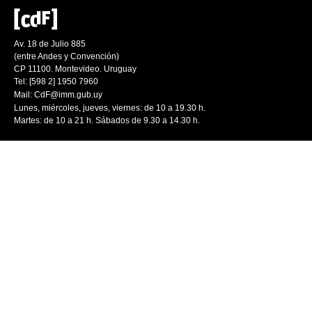
Av. 18 de Julio 885
(entre Andes y Convención)
CP 11100. Montevideo. Uruguay
Tel: [598 2] 1950 7960
Mail:
CdF@imm.gub.uy
Lunes, miércoles, jueves, viernes: de 10 a 19.30 h.
Martes: de 10 a 21 h. Sábados de 9.30 a 14.30 h.