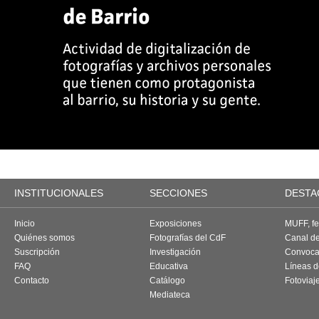
INSTITUCIONALES
SECCIONES
DESTA
Inicio
Exposiciones
MUFF, fes
Quiénes somos
Fotografías del CdF
Canal d
Suscripción
Investigación
Convoca
FAQ
Educativa
Líneas d
Contacto
Catálogo
Fotoviaj
Mediateca