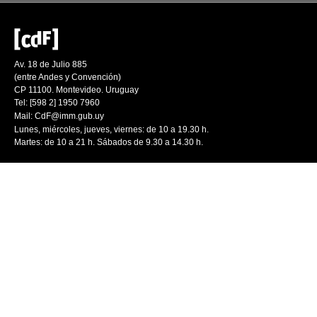
Av. 18 de Julio 885
(entre Andes y Convención)
CP 11100. Montevideo. Uruguay
Tel: [598 2] 1950 7960
Mail:
CdF@imm.gub.uy
Lunes, miércoles, jueves, viernes: de 10 a 19.30 h.
Martes: de 10 a 21 h. Sábados de 9.30 a 14.30 h.