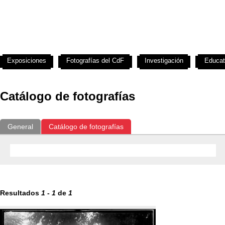
Exposiciones
Fotografías del CdF
Investigación
Educat
Catálogo de fotografías
General
Catálogo de fotografías
Resultados
1
-
1
de
1