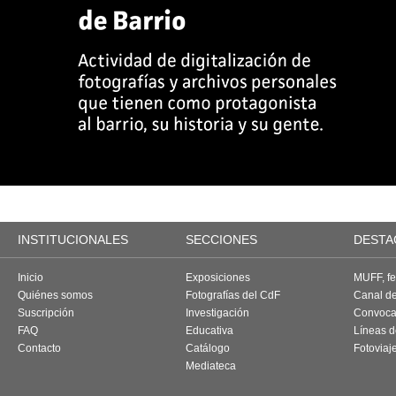
INSTITUCIONALES
SECCIONES
DESTA
Inicio
Exposiciones
MUFF, fes
Quiénes somos
Fotografías del CdF
Canal d
Suscripción
Investigación
Convoca
FAQ
Educativa
Líneas d
Contacto
Catálogo
Fotoviaj
Mediateca