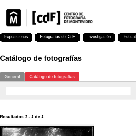
Exposiciones
Fotografías del CdF
Investigación
Educat
Catálogo de fotografías
General
Catálogo de fotografías
Resultados
1
-
1
de
1