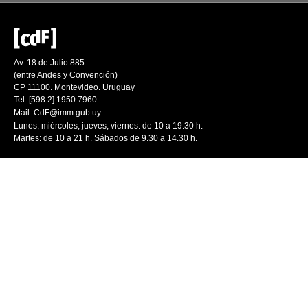
Av. 18 de Julio 885
(entre Andes y Convención)
CP 11100. Montevideo. Uruguay
Tel: [598 2] 1950 7960
Mail:
CdF@imm.gub.uy
Lunes, miércoles, jueves, viernes: de 10 a 19.30 h.
Martes: de 10 a 21 h. Sábados de 9.30 a 14.30 h.