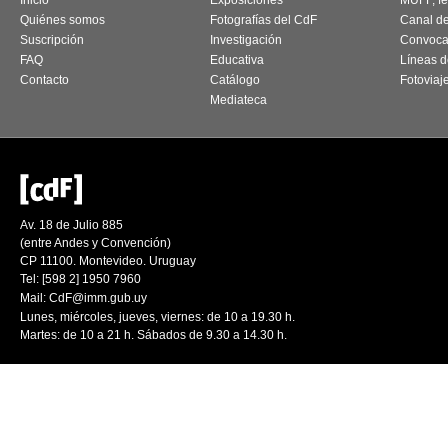
Inicio
Exposiciones
MUFF, fes
Quiénes somos
Fotografías del CdF
Canal d
Suscripción
Investigación
Convoca
FAQ
Educativa
Líneas d
Contacto
Catálogo
Fotoviaj
Mediateca
Av. 18 de Julio 885
(entre Andes y Convención)
CP 11100. Montevideo. Uruguay
Tel: [598 2] 1950 7960
Mail:
CdF@imm.gub.uy
Lunes, miércoles, jueves, viernes: de 10 a 19.30 h.
Martes: de 10 a 21 h. Sábados de 9.30 a 14.30 h.