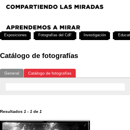
Exposiciones
Fotografías del CdF
Investigación
Educat
Catálogo de fotografías
General
Catálogo de fotografías
Resultados
1
-
1
de
1