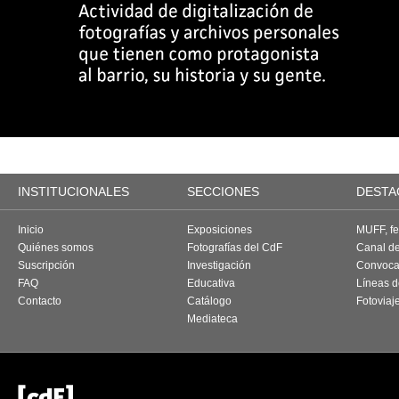
INSTITUCIONALES
SECCIONES
DESTA
Inicio
Exposiciones
MUFF, fes
Quiénes somos
Fotografías del CdF
Canal d
Suscripción
Investigación
Convoca
FAQ
Educativa
Líneas d
Contacto
Catálogo
Fotoviaj
Mediateca