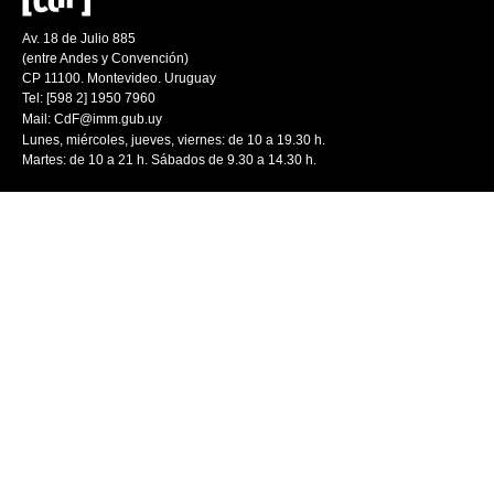
Av. 18 de Julio 885
(entre Andes y Convención)
CP 11100. Montevideo. Uruguay
Tel: [598 2] 1950 7960
Mail:
CdF@imm.gub.uy
Lunes, miércoles, jueves, viernes: de 10 a 19.30 h.
Martes: de 10 a 21 h. Sábados de 9.30 a 14.30 h.