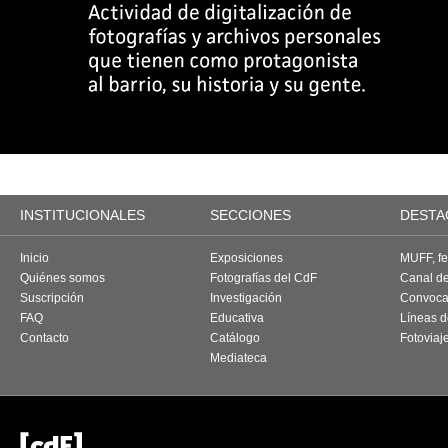
INSTITUCIONALES
SECCIONES
DESTA
Inicio
Exposiciones
MUFF, fes
Quiénes somos
Fotografías del CdF
Canal d
Suscripción
Investigación
Convoca
FAQ
Educativa
Líneas d
Contacto
Catálogo
Fotoviaj
Mediateca