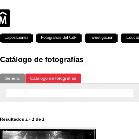
Exposiciones
Fotografías del CdF
Investigación
Educat
Catálogo de fotografías
General
Catálogo de fotografías
Resultados
1
-
1
de
1