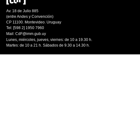
Av. 18 de Julio 885
(entre Andes y Convención)
CP 11100. Montevideo. Uruguay
Tel: [598 2] 1950 7960
Mail:
CdF@imm.gub.uy
Lunes, miércoles, jueves, viernes: de 10 a 19.30 h.
Martes: de 10 a 21 h. Sábados de 9.30 a 14.30 h.