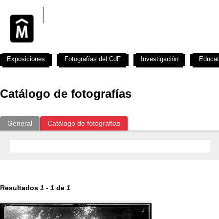
Exposiciones
Fotografías del CdF
Investigación
Educat
Catálogo de fotografías
General
Catálogo de fotografías
Resultados
1
-
1
de
1