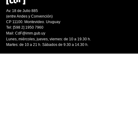
Av. 18 de Julio 885
(entre Andes y Convención)
CP 11100. Montevideo. Uruguay
Tel: [598 2] 1950 7960
Mail:
CdF@imm.gub.uy
Lunes, miércoles, jueves, viernes: de 10 a 19.30 h.
Martes: de 10 a 21 h. Sábados de 9.30 a 14.30 h.