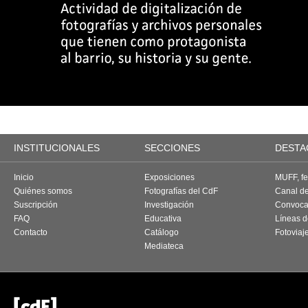
INSTITUCIONALES
SECCIONES
DESTA
Inicio
Exposiciones
MUFF, fes
Quiénes somos
Fotografías del CdF
Canal d
Suscripción
Investigación
Convoca
FAQ
Educativa
Líneas d
Contacto
Catálogo
Fotoviaj
Mediateca