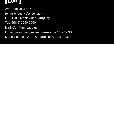
Av. 18 de Julio 885
(entre Andes y Convención)
CP 11100. Montevideo. Uruguay
Tel: [598 2] 1950 7960
Mail:
CdF@imm.gub.uy
Lunes, miércoles, jueves, viernes: de 10 a 19.30 h.
Martes: de 10 a 21 h. Sábados de 9.30 a 14.30 h.