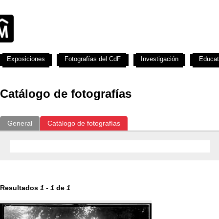
Exposiciones
Fotografías del CdF
Investigación
Educat
Catálogo de fotografías
General
Catálogo de fotografías
Resultados
1
-
1
de
1