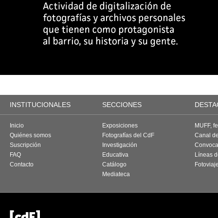
INSTITUCIONALES
SECCIONES
DESTA
Inicio
Exposiciones
MUFF, fes
Quiénes somos
Fotografías del CdF
Canal d
Suscripción
Investigación
Convoca
FAQ
Educativa
Líneas d
Contacto
Catálogo
Fotoviaj
Mediateca