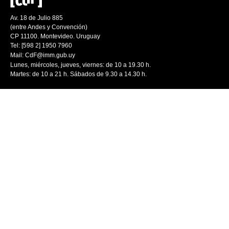
Av. 18 de Julio 885
(entre Andes y Convención)
CP 11100. Montevideo. Uruguay
Tel: [598 2] 1950 7960
Mail:
CdF@imm.gub.uy
Lunes, miércoles, jueves, viernes: de 10 a 19.30 h.
Martes: de 10 a 21 h. Sábados de 9.30 a 14.30 h.