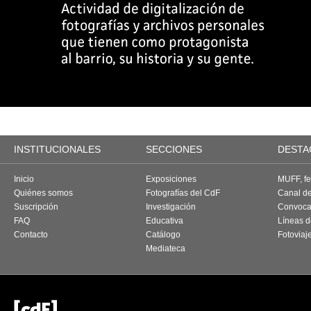
INSTITUCIONALES
SECCIONES
DESTA
Inicio
Exposiciones
MUFF, fes
Quiénes somos
Fotografías del CdF
Canal d
Suscripción
Investigación
Convoca
FAQ
Educativa
Líneas d
Contacto
Catálogo
Fotoviaj
Mediateca