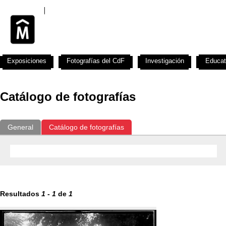
Exposiciones
Fotografías del CdF
Investigación
Educat
Catálogo de fotografías
General
Catálogo de fotografías
Resultados
1
-
1
de
1