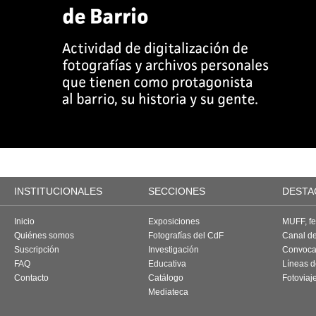
INSTITUCIONALES
SECCIONES
DESTA
Inicio
Exposiciones
MUFF, fes
Quiénes somos
Fotografías del CdF
Canal d
Suscripción
Investigación
Convoca
FAQ
Educativa
Líneas d
Contacto
Catálogo
Fotoviaj
Mediateca