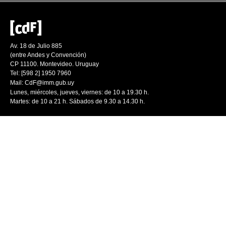
Av. 18 de Julio 885
(entre Andes y Convención)
CP 11100. Montevideo. Uruguay
Tel: [598 2] 1950 7960
Mail:
CdF@imm.gub.uy
Lunes, miércoles, jueves, viernes: de 10 a 19.30 h.
Martes: de 10 a 21 h. Sábados de 9.30 a 14.30 h.