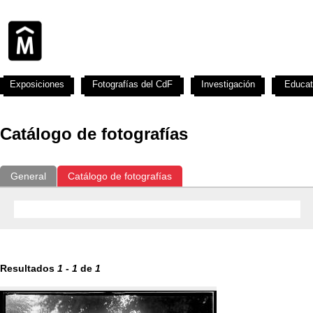
Exposiciones
Fotografías del CdF
Investigación
Educat
Catálogo de fotografías
General
Catálogo de fotografías
Resultados
1
-
1
de
1