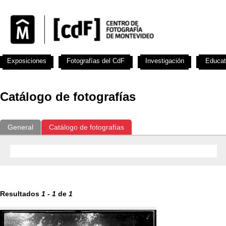
Exposiciones
Fotografías del CdF
Investigación
Educat
Catálogo de fotografías
General
Catálogo de fotografías
Resultados
1
-
1
de
1