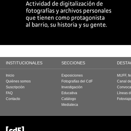
INSTITUCIONALES
SECCIONES
DESTA
Inicio
Exposiciones
MUFF, fes
Quiénes somos
Fotografías del CdF
Canal d
Suscripción
Investigación
Convoca
FAQ
Educativa
Líneas d
Contacto
Catálogo
Fotoviaj
Mediateca