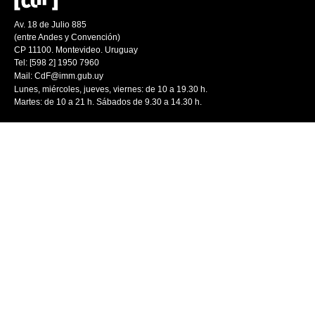
Av. 18 de Julio 885
(entre Andes y Convención)
CP 11100. Montevideo. Uruguay
Tel: [598 2] 1950 7960
Mail:
CdF@imm.gub.uy
Lunes, miércoles, jueves, viernes: de 10 a 19.30 h.
Martes: de 10 a 21 h. Sábados de 9.30 a 14.30 h.