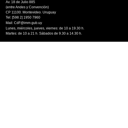
Av. 18 de Julio 885
(entre Andes y Convención)
CP 11100. Montevideo. Uruguay
Tel: [598 2] 1950 7960
Mail:
CdF@imm.gub.uy
Lunes, miércoles, jueves, viernes: de 10 a 19.30 h.
Martes: de 10 a 21 h. Sábados de 9.30 a 14.30 h.