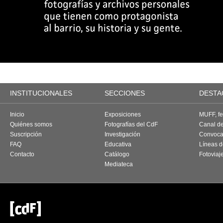
INSTITUCIONALES
SECCIONES
DESTA
Inicio
Exposiciones
MUFF, fes
Quiénes somos
Fotografías del CdF
Canal d
Suscripción
Investigación
Convoca
FAQ
Educativa
Líneas d
Contacto
Catálogo
Fotoviaj
Mediateca