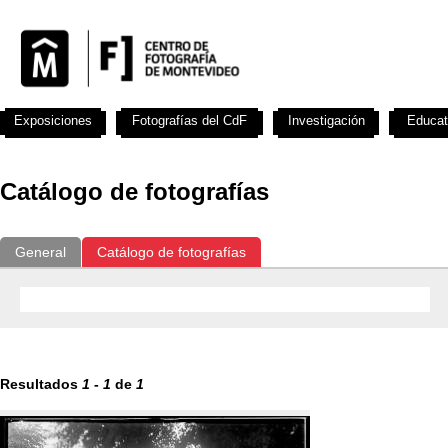
Exposiciones
Fotografías del CdF
Investigación
Educat
Catálogo de fotografías
General
Catálogo de fotografías
Resultados
1
-
1
de
1