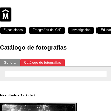
Exposiciones
Fotografías del CdF
Investigación
Educat
Catálogo de fotografías
General
Catálogo de fotografías
Resultados
1
-
1
de
1