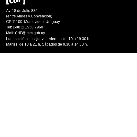
Av. 18 de Julio 885
(entre Andes y Convención)
CP 11100. Montevideo. Uruguay
Tel: [598 2] 1950 7960
Mail:
CdF@imm.gub.uy
Lunes, miércoles, jueves, viernes: de 10 a 19.30 h.
Martes: de 10 a 21 h. Sábados de 9.30 a 14.30 h.