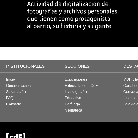
INSTITUCIONALES
SECCIONES
DESTA
Inicio
Exposiciones
MUFF, fes
Quiénes somos
Fotografías del CdF
Canal d
Suscripción
Investigación
Convoca
FAQ
Educativa
Líneas d
Contacto
Catálogo
Fotoviaj
Mediateca