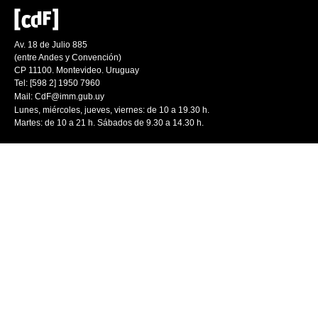
Av. 18 de Julio 885
(entre Andes y Convención)
CP 11100. Montevideo. Uruguay
Tel: [598 2] 1950 7960
Mail:
CdF@imm.gub.uy
Lunes, miércoles, jueves, viernes: de 10 a 19.30 h.
Martes: de 10 a 21 h. Sábados de 9.30 a 14.30 h.