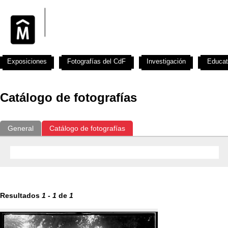
Exposiciones
Fotografías del CdF
Investigación
Educat
Catálogo de fotografías
General
Catálogo de fotografías
Resultados
1
-
1
de
1