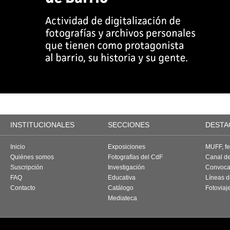
INSTITUCIONALES
SECCIONES
DESTA
Inicio
Exposiciones
MUFF, fes
Quiénes somos
Fotografías del CdF
Canal d
Suscripción
Investigación
Convoca
FAQ
Educativa
Líneas d
Contacto
Catálogo
Fotoviaj
Mediateca