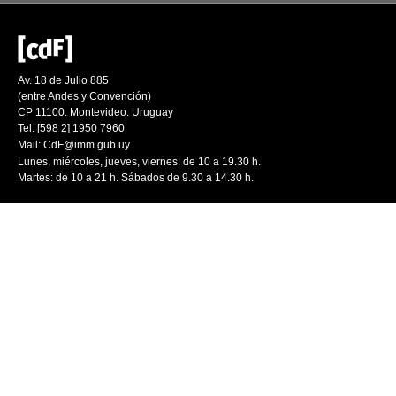
Av. 18 de Julio 885
(entre Andes y Convención)
CP 11100. Montevideo. Uruguay
Tel: [598 2] 1950 7960
Mail:
CdF@imm.gub.uy
Lunes, miércoles, jueves, viernes: de 10 a 19.30 h.
Martes: de 10 a 21 h. Sábados de 9.30 a 14.30 h.