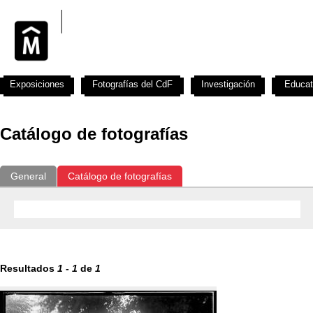
Exposiciones
Fotografías del CdF
Investigación
Educat
Catálogo de fotografías
General
Catálogo de fotografías
Resultados
1
-
1
de
1