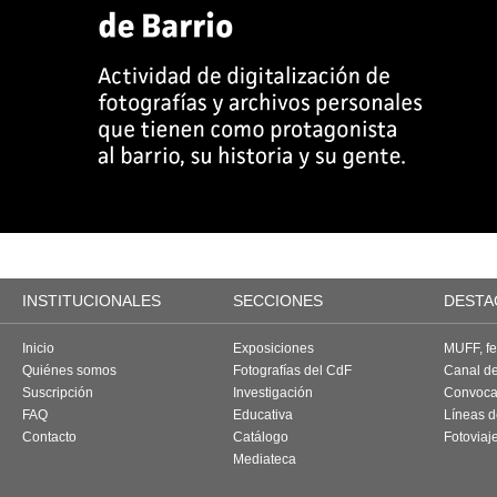
INSTITUCIONALES
SECCIONES
DESTA
Inicio
Exposiciones
MUFF, fes
Quiénes somos
Fotografías del CdF
Canal d
Suscripción
Investigación
Convoca
FAQ
Educativa
Líneas d
Contacto
Catálogo
Fotoviaj
Mediateca