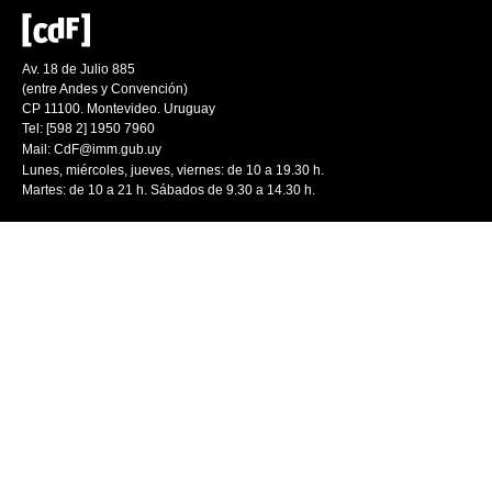
Av. 18 de Julio 885
(entre Andes y Convención)
CP 11100. Montevideo. Uruguay
Tel: [598 2] 1950 7960
Mail:
CdF@imm.gub.uy
Lunes, miércoles, jueves, viernes: de 10 a 19.30 h.
Martes: de 10 a 21 h. Sábados de 9.30 a 14.30 h.