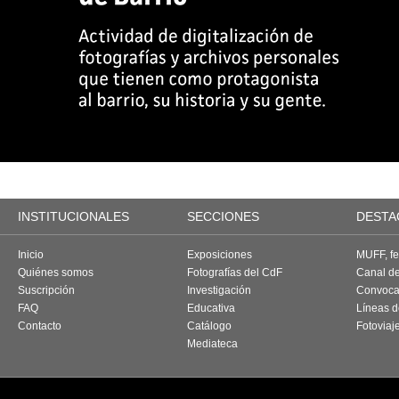
INSTITUCIONALES
SECCIONES
DESTA
Inicio
Exposiciones
MUFF, fes
Quiénes somos
Fotografías del CdF
Canal d
Suscripción
Investigación
Convoca
FAQ
Educativa
Líneas d
Contacto
Catálogo
Fotoviaj
Mediateca