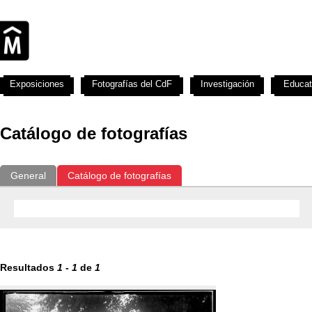
Exposiciones
Fotografías del CdF
Investigación
Educat
Catálogo de fotografías
General
Catálogo de fotografías
Resultados
1
-
1
de
1