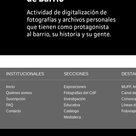
INSTITUCIONALES
SECCIONES
DESTA
Inicio
Exposiciones
MUFF, fes
Quiénes somos
Fotografías del CdF
Canal d
Suscripción
Investigación
Convoca
FAQ
Educativa
Líneas d
Contacto
Catálogo
Fotoviaj
Mediateca