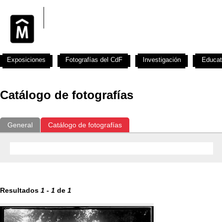
Exposiciones
Fotografías del CdF
Investigación
Educat
Catálogo de fotografías
General
Catálogo de fotografías
Resultados
1
-
1
de
1