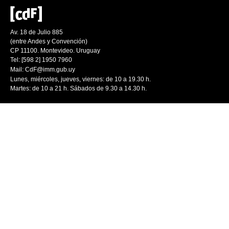
Av. 18 de Julio 885
(entre Andes y Convención)
CP 11100. Montevideo. Uruguay
Tel: [598 2] 1950 7960
Mail:
CdF@imm.gub.uy
Lunes, miércoles, jueves, viernes: de 10 a 19.30 h.
Martes: de 10 a 21 h. Sábados de 9.30 a 14.30 h.