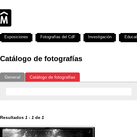
Exposiciones
Fotografías del CdF
Investigación
Educat
Catálogo de fotografías
General
Catálogo de fotografías
Resultados
1
-
1
de
1