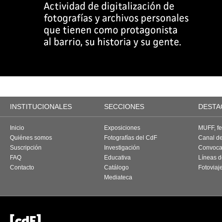
INSTITUCIONALES
SECCIONES
DESTA
Inicio
Exposiciones
MUFF, fes
Quiénes somos
Fotografías del CdF
Canal d
Suscripción
Investigación
Convoca
FAQ
Educativa
Líneas d
Contacto
Catálogo
Fotoviaj
Mediateca