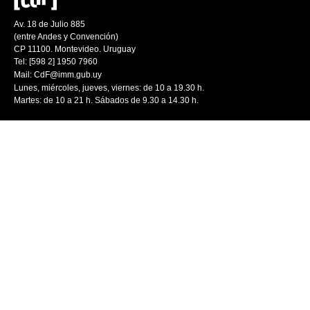
Av. 18 de Julio 885
(entre Andes y Convención)
CP 11100. Montevideo. Uruguay
Tel: [598 2] 1950 7960
Mail:
CdF@imm.gub.uy
Lunes, miércoles, jueves, viernes: de 10 a 19.30 h.
Martes: de 10 a 21 h. Sábados de 9.30 a 14.30 h.