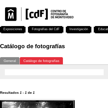
Exposiciones
Fotografías del CdF
Investigación
Educat
Catálogo de fotografías
General
Catálogo de fotografías
Resultados
1
-
1
de
1