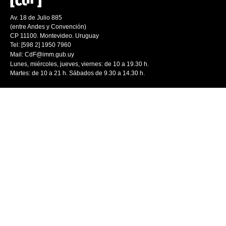
Av. 18 de Julio 885
(entre Andes y Convención)
CP 11100. Montevideo. Uruguay
Tel: [598 2] 1950 7960
Mail:
CdF@imm.gub.uy
Lunes, miércoles, jueves, viernes: de 10 a 19.30 h.
Martes: de 10 a 21 h. Sábados de 9.30 a 14.30 h.