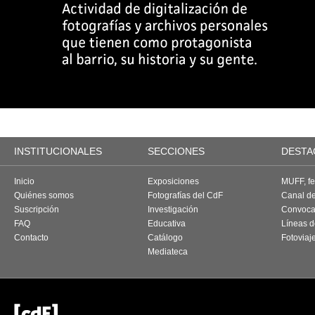
INSTITUCIONALES
SECCIONES
DESTA
Inicio
Exposiciones
MUFF, fes
Quiénes somos
Fotografías del CdF
Canal d
Suscripción
Investigación
Convoca
FAQ
Educativa
Líneas d
Contacto
Catálogo
Fotoviaj
Mediateca