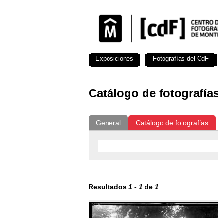
Exposiciones
Fotografías del CdF
Catálogo de fotografía
General
Catálogo de fotografías
Resultados
1
-
1
de
1