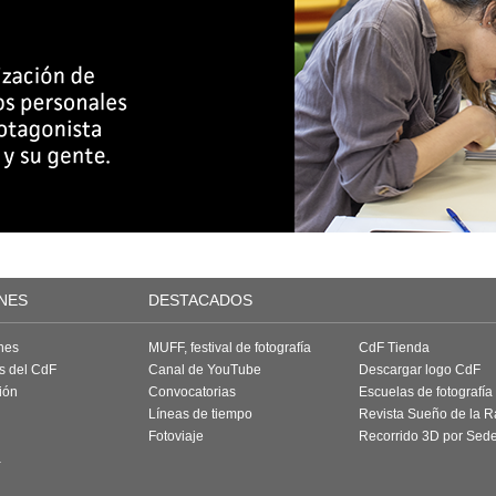
NES
DESTACADOS
nes
MUFF, festival de fotografía
CdF Tienda
as del CdF
Canal de YouTube
Descargar logo CdF
ión
Convocatorias
Escuelas de fotografía
Líneas de tiempo
Revista Sueño de la 
Fotoviaje
Recorrido 3D por Sed
a