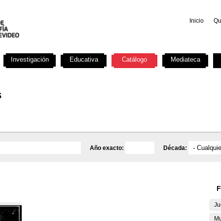
Inicio
Qu
Investigación
Educativa
Catálogo
Mediateca
s
Año exacto:
Década:
F
Ju
Mu