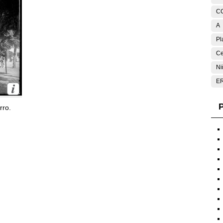
C
A
Pl
Ce
Ni
E
P
rro.