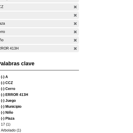
CZ
aza
rro
ño
RROR 413H
alabras clave
(-)
A
(-)
CCZ
(-)
Cerro
(-)
ERROR 413H
(-)
Juego
(-)
Municipio
(-)
Niño
(-)
Plaza
17 (1)
Arbolado (1)