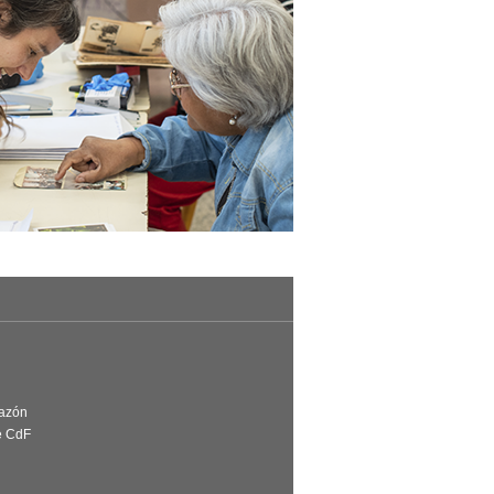
Razón
e CdF