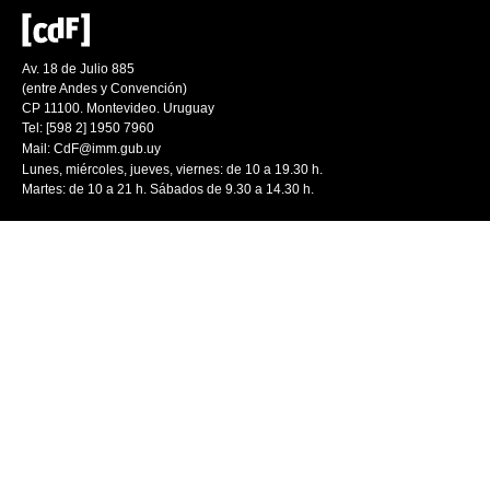
Av. 18 de Julio 885
(entre Andes y Convención)
CP 11100. Montevideo. Uruguay
Tel: [598 2] 1950 7960
Mail:
CdF@imm.gub.uy
Lunes, miércoles, jueves, viernes: de 10 a 19.30 h.
Martes: de 10 a 21 h. Sábados de 9.30 a 14.30 h.