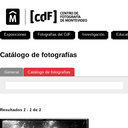
Exposiciones
Fotografías del CdF
Investigación
Educat
Catálogo de fotografías
General
Catálogo de fotografías
Resultados
1
-
1
de
1