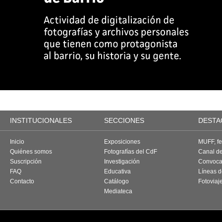
INSTITUCIONALES
SECCIONES
DESTA
Inicio
Exposiciones
MUFF, fes
Quiénes somos
Fotografías del CdF
Canal d
Suscripción
Investigación
Convoca
FAQ
Educativa
Líneas d
Contacto
Catálogo
Fotoviaj
Mediateca