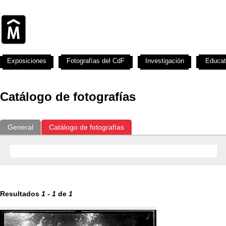
Exposiciones
Fotografías del CdF
Investigación
Educat
Catálogo de fotografías
General
Catálogo de fotografías
Resultados
1
-
1
de
1