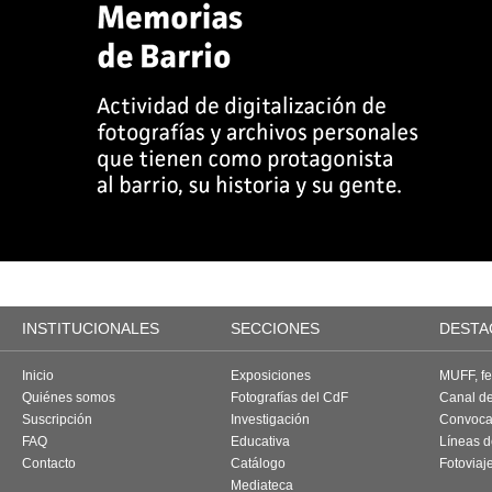
INSTITUCIONALES
SECCIONES
DESTA
Inicio
Exposiciones
MUFF, fes
Quiénes somos
Fotografías del CdF
Canal d
Suscripción
Investigación
Convoca
FAQ
Educativa
Líneas d
Contacto
Catálogo
Fotoviaj
Mediateca