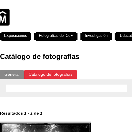
Exposiciones
Fotografías del CdF
Investigación
Educat
Catálogo de fotografías
General
Catálogo de fotografías
Resultados
1
-
1
de
1