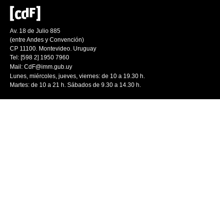
Av. 18 de Julio 885
(entre Andes y Convención)
CP 11100. Montevideo. Uruguay
Tel: [598 2] 1950 7960
Mail:
CdF@imm.gub.uy
Lunes, miércoles, jueves, viernes: de 10 a 19.30 h.
Martes: de 10 a 21 h. Sábados de 9.30 a 14.30 h.