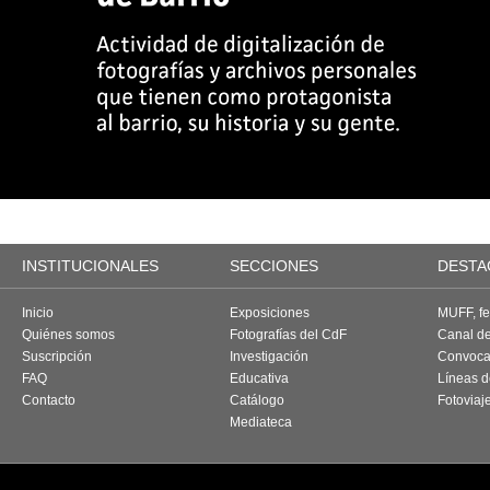
INSTITUCIONALES
SECCIONES
DESTA
Inicio
Exposiciones
MUFF, fes
Quiénes somos
Fotografías del CdF
Canal d
Suscripción
Investigación
Convoca
FAQ
Educativa
Líneas d
Contacto
Catálogo
Fotoviaj
Mediateca