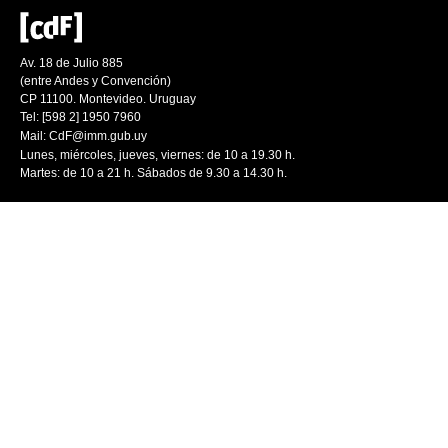
Av. 18 de Julio 885
(entre Andes y Convención)
CP 11100. Montevideo. Uruguay
Tel: [598 2] 1950 7960
Mail:
CdF@imm.gub.uy
Lunes, miércoles, jueves, viernes: de 10 a 19.30 h.
Martes: de 10 a 21 h. Sábados de 9.30 a 14.30 h.