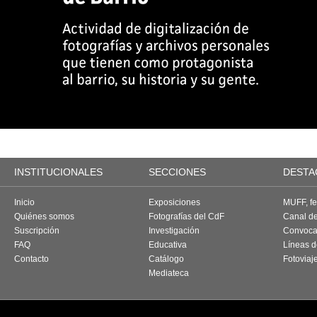
INSTITUCIONALES
SECCIONES
DESTA
Inicio
Exposiciones
MUFF, fes
Quiénes somos
Fotografías del CdF
Canal d
Suscripción
Investigación
Convoca
FAQ
Educativa
Líneas d
Contacto
Catálogo
Fotoviaj
Mediateca