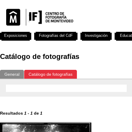
Exposiciones
Fotografías del CdF
Investigación
Educat
Catálogo de fotografías
General
Catálogo de fotografías
Resultados
1
-
1
de
1