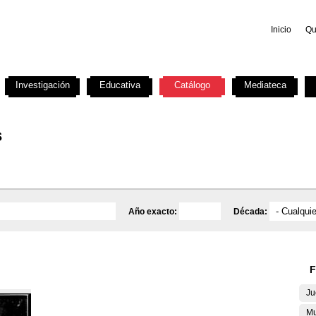
Inicio
Qu
Investigación
Educativa
Catálogo
Mediateca
s
Año exacto:
Década:
F
Ju
Mu