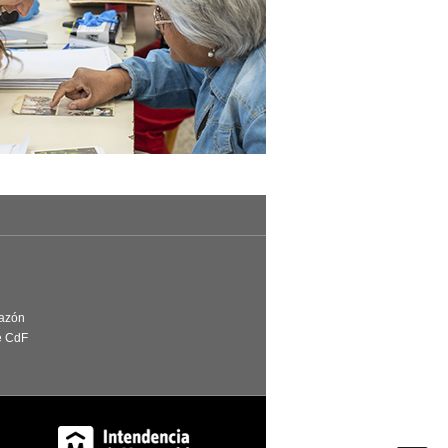
Razón
e CdF