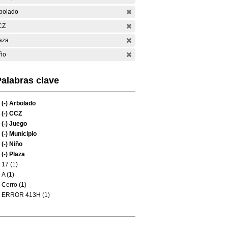
bolado
CZ
aza
ño
alabras clave
(-)
Arbolado
(-)
CCZ
(-)
Juego
(-)
Municipio
(-)
Niño
(-)
Plaza
17 (1)
A (1)
Cerro (1)
ERROR 413H (1)