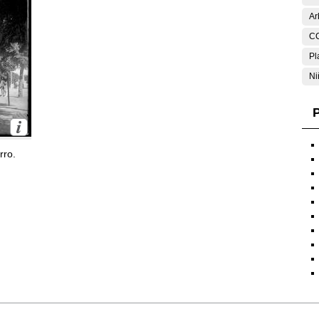
Ar
C
Pl
Ni
P
rro.