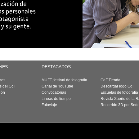
NES
DESTACADOS
nes
MUFF, festival de fotografía
CdF Tienda
as del CdF
Canal de YouTube
Descargar logo CdF
ión
Convocatorias
Escuelas de fotografía
Líneas de tiempo
Revista Sueño de la 
Fotoviaje
Recorrido 3D por Sed
a