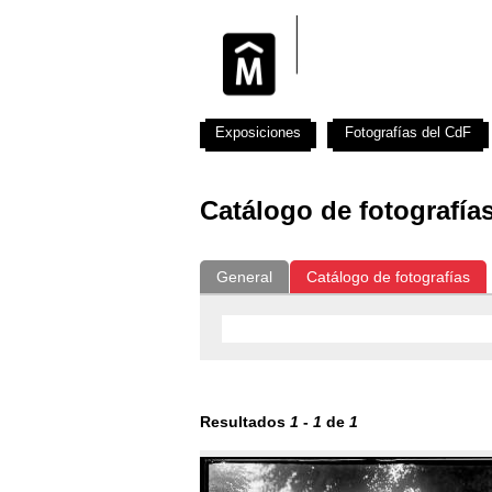
Exposiciones
Fotografías del CdF
Catálogo de fotografía
General
Catálogo de fotografías
Resultados
1
-
1
de
1