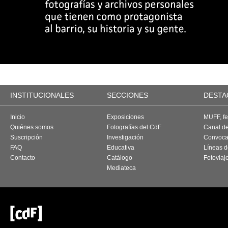
INSTITUCIONALES
SECCIONES
DESTA
Inicio
Exposiciones
MUFF, fes
Quiénes somos
Fotografías del CdF
Canal d
Suscripción
Investigación
Convoca
FAQ
Educativa
Líneas d
Contacto
Catálogo
Fotoviaj
Mediateca