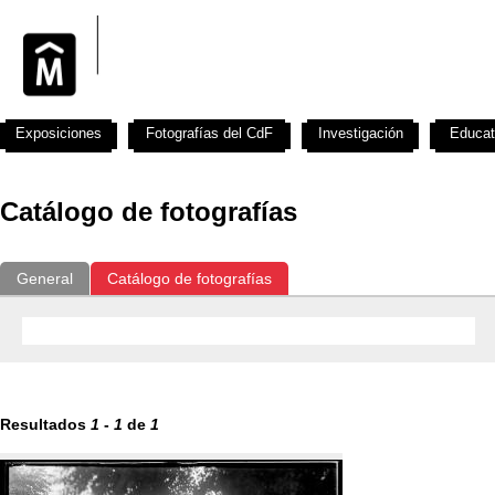
Exposiciones
Fotografías del CdF
Investigación
Educat
Catálogo de fotografías
General
Catálogo de fotografías
Resultados
1
-
1
de
1