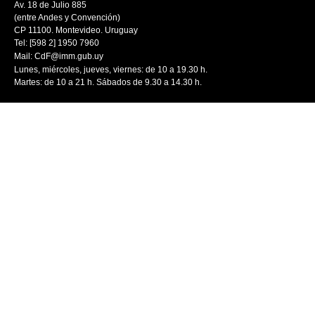
Av. 18 de Julio 885
(entre Andes y Convención)
CP 11100. Montevideo. Uruguay
Tel: [598 2] 1950 7960
Mail:
CdF@imm.gub.uy
Lunes, miércoles, jueves, viernes: de 10 a 19.30 h.
Martes: de 10 a 21 h. Sábados de 9.30 a 14.30 h.