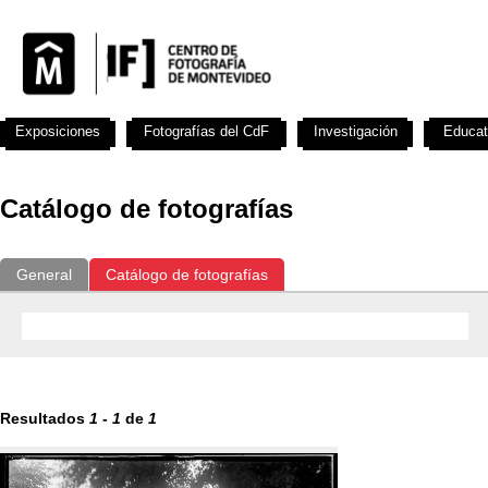
Exposiciones
Fotografías del CdF
Investigación
Educat
Catálogo de fotografías
General
Catálogo de fotografías
Resultados
1
-
1
de
1