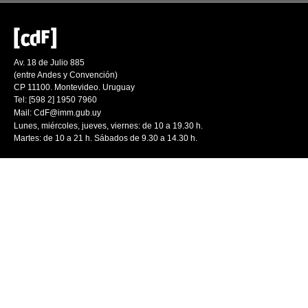
Av. 18 de Julio 885
(entre Andes y Convención)
CP 11100. Montevideo. Uruguay
Tel: [598 2] 1950 7960
Mail:
CdF@imm.gub.uy
Lunes, miércoles, jueves, viernes: de 10 a 19.30 h.
Martes: de 10 a 21 h. Sábados de 9.30 a 14.30 h.