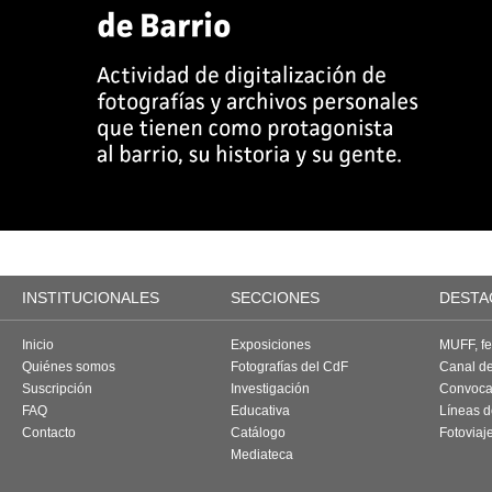
INSTITUCIONALES
SECCIONES
DESTA
Inicio
Exposiciones
MUFF, fes
Quiénes somos
Fotografías del CdF
Canal d
Suscripción
Investigación
Convoca
FAQ
Educativa
Líneas d
Contacto
Catálogo
Fotoviaj
Mediateca