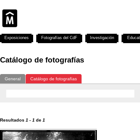
Exposiciones
Fotografías del CdF
Investigación
Educat
Catálogo de fotografías
General
Catálogo de fotografías
Resultados
1
-
1
de
1