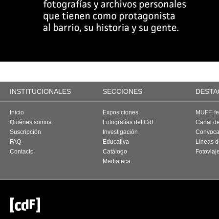
INSTITUCIONALES
SECCIONES
DESTA
Inicio
Exposiciones
MUFF, fes
Quiénes somos
Fotografías del CdF
Canal d
Suscripción
Investigación
Convoca
FAQ
Educativa
Líneas d
Contacto
Catálogo
Fotoviaj
Mediateca