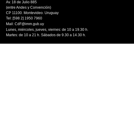
Av. 18 de Julio 885
(entre Andes y Convención)
CP 11100. Montevideo. Uruguay
Tel: [598 2] 1950 7960
Mail:
CdF@imm.gub.uy
Lunes, miércoles, jueves, viernes: de 10 a 19.30 h.
Martes: de 10 a 21 h. Sábados de 9.30 a 14.30 h.