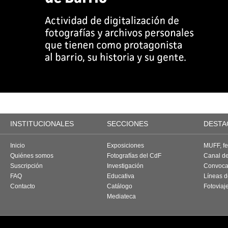
INSTITUCIONALES
SECCIONES
DESTA
Inicio
Exposiciones
MUFF, fes
Quiénes somos
Fotografías del CdF
Canal d
Suscripción
Investigación
Convoca
FAQ
Educativa
Líneas d
Contacto
Catálogo
Fotoviaj
Mediateca