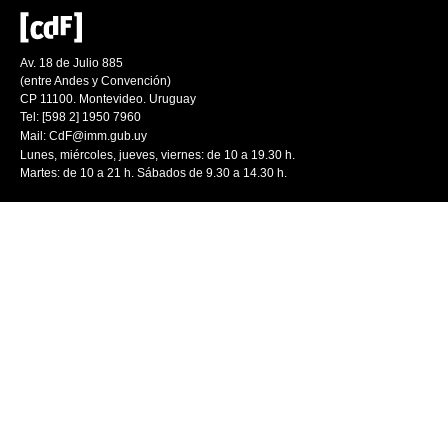
Av. 18 de Julio 885
(entre Andes y Convención)
CP 11100. Montevideo. Uruguay
Tel: [598 2] 1950 7960
Mail:
CdF@imm.gub.uy
Lunes, miércoles, jueves, viernes: de 10 a 19.30 h.
Martes: de 10 a 21 h. Sábados de 9.30 a 14.30 h.