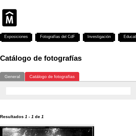
Exposiciones
Fotografías del CdF
Investigación
Educat
Catálogo de fotografías
General
Catálogo de fotografías
Resultados
1
-
1
de
1