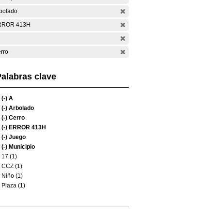
bolado
RROR 413H
rro
alabras clave
(-)
A
(-)
Arbolado
(-)
Cerro
(-)
ERROR 413H
(-)
Juego
(-)
Municipio
17 (1)
CCZ (1)
Niño (1)
Plaza (1)