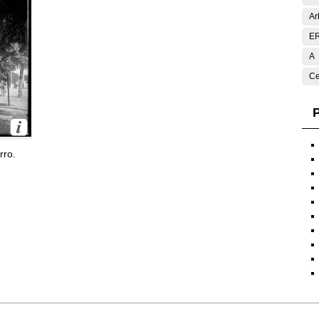
Ar
E
A
Ce
P
rro.