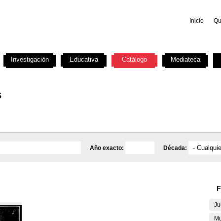
Inicio
Qu
Investigación
Educativa
Catálogo
Mediateca
s
Año exacto:
Década:
F
Ju
Mu