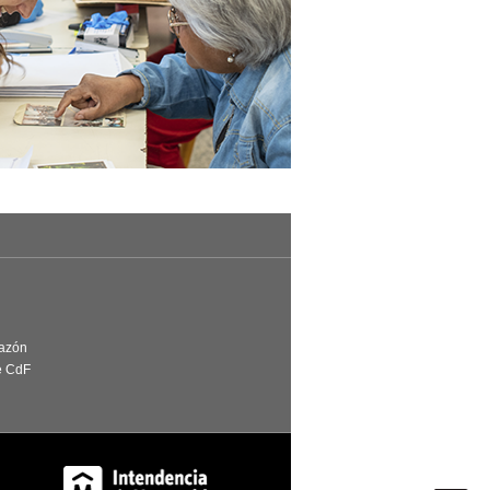
Razón
e CdF