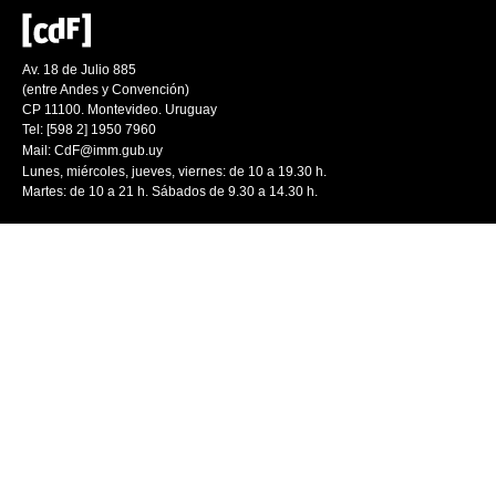
Av. 18 de Julio 885
(entre Andes y Convención)
CP 11100. Montevideo. Uruguay
Tel: [598 2] 1950 7960
Mail:
CdF@imm.gub.uy
Lunes, miércoles, jueves, viernes: de 10 a 19.30 h.
Martes: de 10 a 21 h. Sábados de 9.30 a 14.30 h.