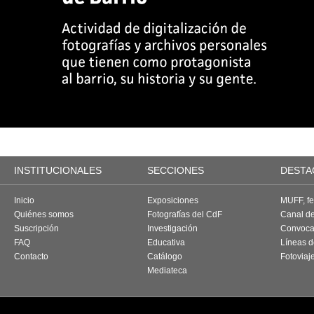
INSTITUCIONALES
SECCIONES
DESTA
Inicio
Exposiciones
MUFF, fes
Quiénes somos
Fotografías del CdF
Canal d
Suscripción
Investigación
Convoca
FAQ
Educativa
Líneas d
Contacto
Catálogo
Fotoviaj
Mediateca