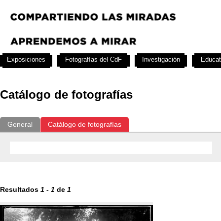
Exposiciones
Fotografías del CdF
Investigación
Educat
Catálogo de fotografías
General
Catálogo de fotografías
Resultados
1
-
1
de
1