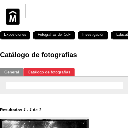
Exposiciones
Fotografías del CdF
Investigación
Educat
Catálogo de fotografías
General
Catálogo de fotografías
Resultados
1
-
1
de
1