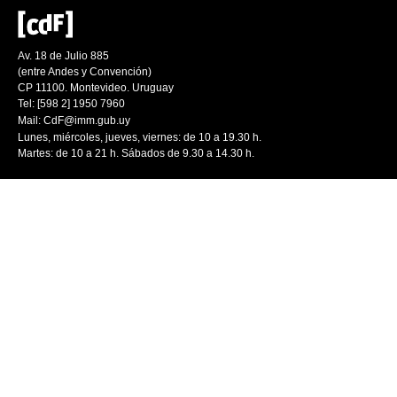
Av. 18 de Julio 885
(entre Andes y Convención)
CP 11100. Montevideo. Uruguay
Tel: [598 2] 1950 7960
Mail:
CdF@imm.gub.uy
Lunes, miércoles, jueves, viernes: de 10 a 19.30 h.
Martes: de 10 a 21 h. Sábados de 9.30 a 14.30 h.