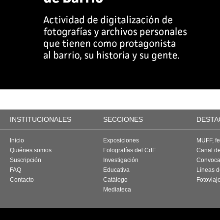
INSTITUCIONALES
SECCIONES
DESTA
Inicio
Exposiciones
MUFF, fes
Quiénes somos
Fotografías del CdF
Canal d
Suscripción
Investigación
Convoca
FAQ
Educativa
Líneas d
Contacto
Catálogo
Fotoviaj
Mediateca