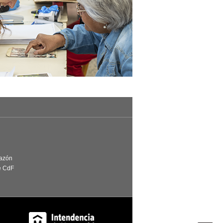
Razón
e CdF