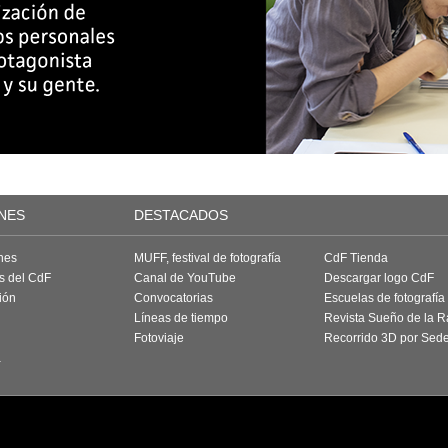
NES
DESTACADOS
nes
MUFF, festival de fotografía
CdF Tienda
as del CdF
Canal de YouTube
Descargar logo CdF
ión
Convocatorias
Escuelas de fotografía
Líneas de tiempo
Revista Sueño de la 
Fotoviaje
Recorrido 3D por Sed
a