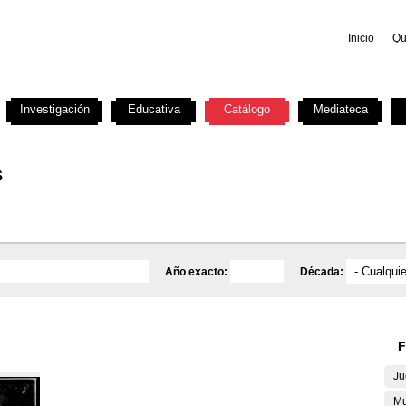
Inicio
Qu
Investigación
Educativa
Catálogo
Mediateca
s
Año exacto:
Década:
F
Ju
Mu