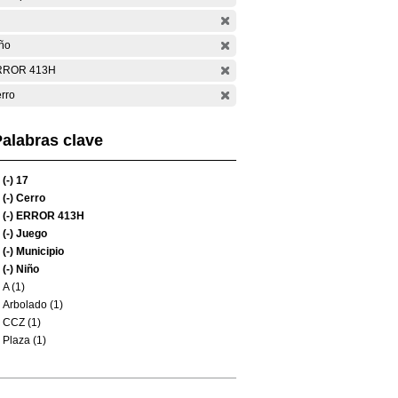
ño
RROR 413H
rro
alabras clave
(-)
17
(-)
Cerro
(-)
ERROR 413H
(-)
Juego
(-)
Municipio
(-)
Niño
A (1)
Arbolado (1)
CCZ (1)
Plaza (1)