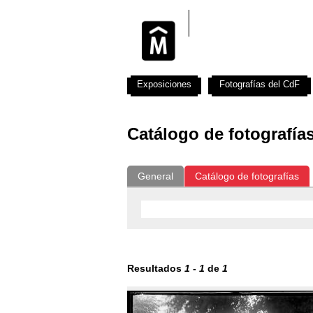
Exposiciones
Fotografías del CdF
Catálogo de fotografía
General
Catálogo de fotografías
Resultados
1
-
1
de
1