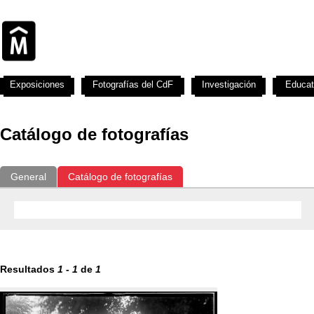
Exposiciones
Fotografías del CdF
Investigación
Educat
Catálogo de fotografías
General
Catálogo de fotografías
Resultados
1
-
1
de
1