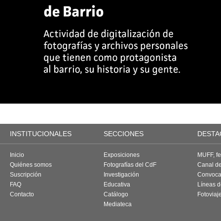
INSTITUCIONALES
SECCIONES
DESTA
Inicio
Exposiciones
MUFF, fes
Quiénes somos
Fotografías del CdF
Canal d
Suscripción
Investigación
Convoca
FAQ
Educativa
Líneas d
Contacto
Catálogo
Fotoviaj
Mediateca