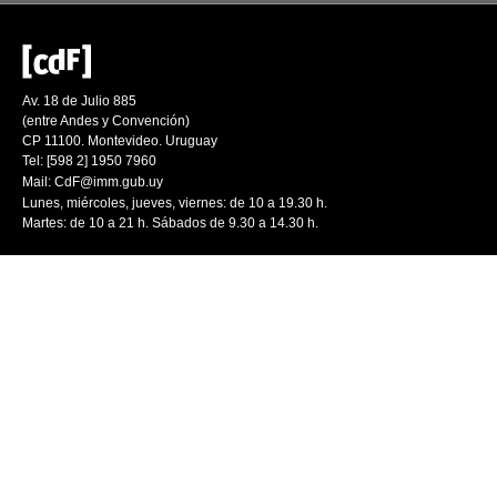
Av. 18 de Julio 885
(entre Andes y Convención)
CP 11100. Montevideo. Uruguay
Tel: [598 2] 1950 7960
Mail:
CdF@imm.gub.uy
Lunes, miércoles, jueves, viernes: de 10 a 19.30 h.
Martes: de 10 a 21 h. Sábados de 9.30 a 14.30 h.