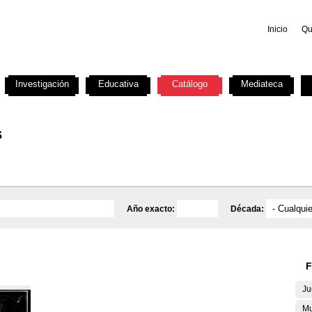
Inicio
Qu
Investigación
Educativa
Catálogo
Mediateca
s
Año exacto:
Década:
F
Ju
Mu