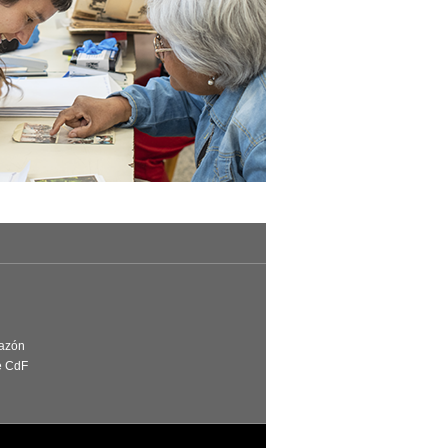
Razón
e CdF