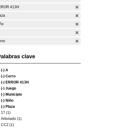
RROR 413H
aza
ño
rro
alabras clave
(-)
A
(-)
Cerro
(-)
ERROR 413H
(-)
Juego
(-)
Municipio
(-)
Niño
(-)
Plaza
17 (1)
Arbolado (1)
CCZ (1)