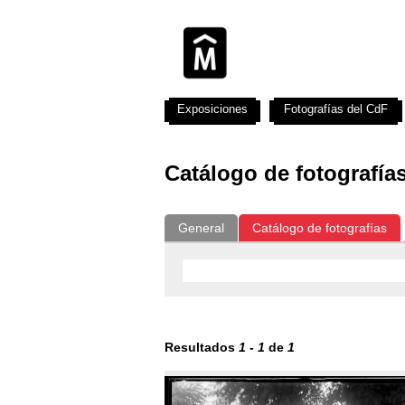
Exposiciones
Fotografías del CdF
Catálogo de fotografía
General
Catálogo de fotografías
Resultados
1
-
1
de
1