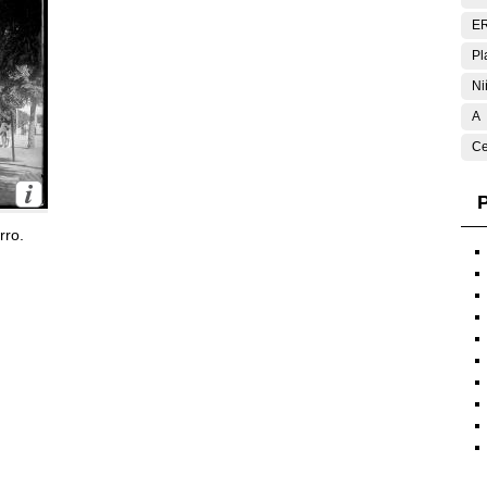
E
Pl
Ni
A
Ce
P
rro.