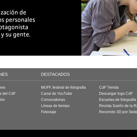
NES
DESTACADOS
nes
MUFF, festival de fotografía
CdF Tienda
as del CdF
Canal de YouTube
Descargar logo CdF
ión
Convocatorias
Escuelas de fotografía
Líneas de tiempo
Revista Sueño de la 
Fotoviaje
Recorrido 3D por Sed
a