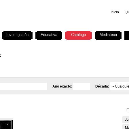
Inicio
Qu
Investigación
Educativa
Catálogo
Mediateca
s
Año exacto:
Década:
F
Ju
Mu