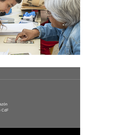
Razón
e CdF