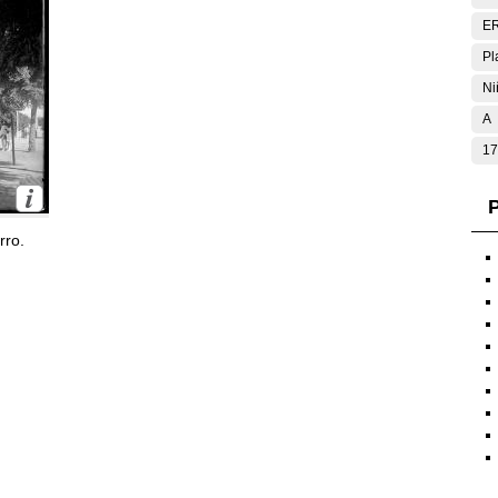
E
Pl
Ni
A
17
P
rro.