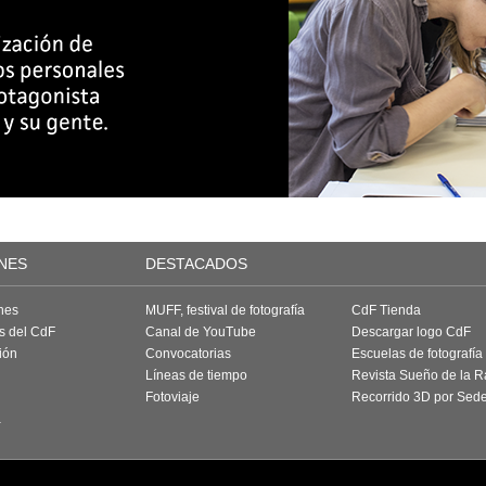
NES
DESTACADOS
nes
MUFF, festival de fotografía
CdF Tienda
as del CdF
Canal de YouTube
Descargar logo CdF
ión
Convocatorias
Escuelas de fotografía
Líneas de tiempo
Revista Sueño de la 
Fotoviaje
Recorrido 3D por Sed
a