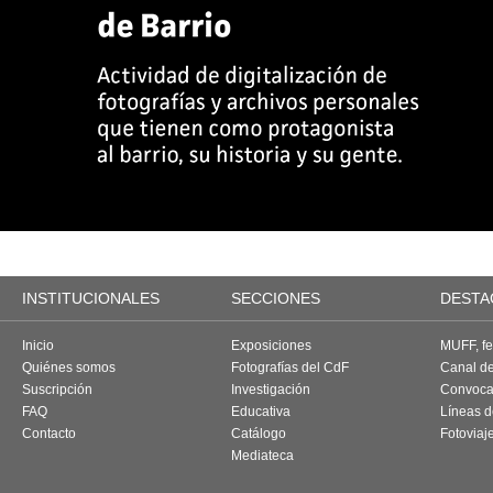
INSTITUCIONALES
SECCIONES
DESTA
Inicio
Exposiciones
MUFF, fes
Quiénes somos
Fotografías del CdF
Canal d
Suscripción
Investigación
Convoca
FAQ
Educativa
Líneas d
Contacto
Catálogo
Fotoviaj
Mediateca