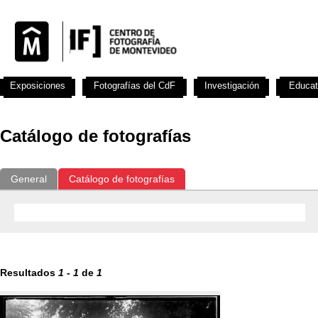
Exposiciones
Fotografías del CdF
Investigación
Educat
Catálogo de fotografías
General
Catálogo de fotografías
Resultados
1
-
1
de
1