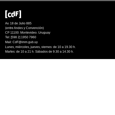
Av. 18 de Julio 885
(entre Andes y Convención)
CP 11100. Montevideo. Uruguay
Tel: [598 2] 1950 7960
Mail:
CdF@imm.gub.uy
Lunes, miércoles, jueves, viernes: de 10 a 19.30 h.
Martes: de 10 a 21 h. Sábados de 9.30 a 14.30 h.