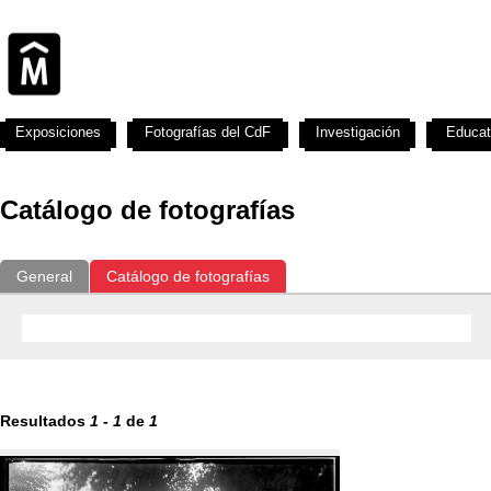
Exposiciones
Fotografías del CdF
Investigación
Educat
Catálogo de fotografías
General
Catálogo de fotografías
Resultados
1
-
1
de
1