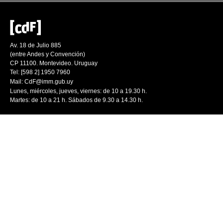
Av. 18 de Julio 885
(entre Andes y Convención)
CP 11100. Montevideo. Uruguay
Tel: [598 2] 1950 7960
Mail:
CdF@imm.gub.uy
Lunes, miércoles, jueves, viernes: de 10 a 19.30 h.
Martes: de 10 a 21 h. Sábados de 9.30 a 14.30 h.