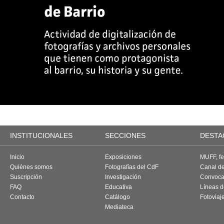
INSTITUCIONALES
SECCIONES
DESTA
Inicio
Exposiciones
MUFF, fes
Quiénes somos
Fotografías del CdF
Canal d
Suscripción
Investigación
Convoca
FAQ
Educativa
Líneas d
Contacto
Catálogo
Fotoviaj
Mediateca